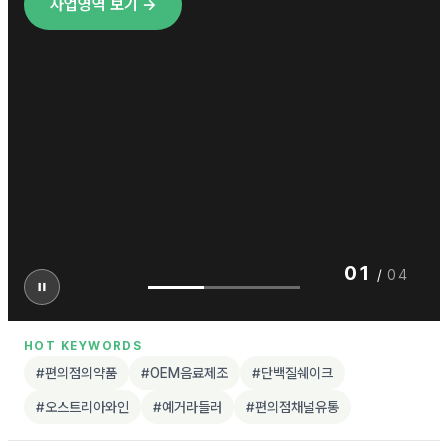
사업영역 보기 →
01
/
04
HOT KEYWORDS
#편의점의약품
#OEM음료제조
#단백질쉐이크
#오스트리아와인
#예거라들러
#편의점채널유통